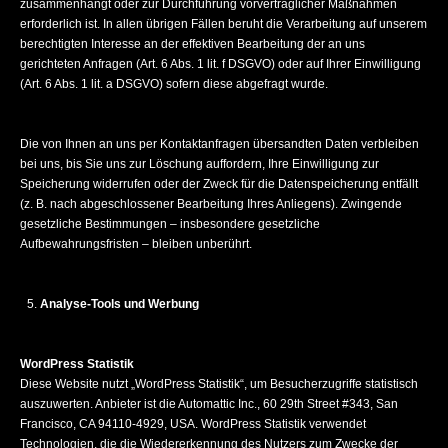
zusammenhängt oder zur Durchführung vorvertraglicher Maßnahmen
erforderlich ist. In allen übrigen Fällen beruht die Verarbeitung auf unserem
berechtigten Interesse an der effektiven Bearbeitung der an uns
gerichteten Anfragen (Art. 6 Abs. 1 lit. f DSGVO) oder auf Ihrer Einwilligung
(Art. 6 Abs. 1 lit. a DSGVO) sofern diese abgefragt wurde.
Die von Ihnen an uns per Kontaktanfragen übersandten Daten verbleiben
bei uns, bis Sie uns zur Löschung auffordern, Ihre Einwilligung zur
Speicherung widerrufen oder der Zweck für die Datenspeicherung entfällt
(z. B. nach abgeschlossener Bearbeitung Ihres Anliegens). Zwingende
gesetzliche Bestimmungen – insbesondere gesetzliche
Aufbewahrungsfristen – bleiben unberührt.
Analyse-Tools und Werbung
WordPress Statistik
Diese Website nutzt „WordPress Statistik“, um Besucherzugriffe statistisch
auszuwerten. Anbieter ist die Automattic Inc., 60 29th Street #343, San
Francisco, CA 94110-4929, USA. WordPress Statistik verwendet
Technologien, die die Wiedererkennung des Nutzers zum Zwecke der