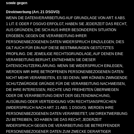
sowie gegen
Direktwerbung (Art. 21 DSGVO)
WENN DIE DATENVERARBEITUNG AUF GRUNDLAGE VON ART. 6 ABS.
1 LIT. E ODER F DSGVO ERFOLGT, HABEN SIE JEDERZEIT DAS RECHT,
AUS GRÜNDEN, DIE SICH AUS IHRER BESONDEREN SITUATION
ERGEBEN, GEGEN DIE VERARBEITUNG IHRER
PERSONENBEZOGENEN DATEN WIDERSPRUCH EINZULEGEN; DIES
GILT AUCH FÜR EIN AUF DIESE BESTIMMUNGEN GESTÜTZTES
PROFILING. DIE JEWEILIGE RECHTSGRUNDLAGE, AUF DENEN EINE
VERARBEITUNG BERUHT, ENTNEHMEN SIE DIESER
DATENSCHUTZERKLÄRUNG. WENN SIE WIDERSPRUCH EINLEGEN,
WERDEN WIR IHRE BETROFFENEN PERSONENBEZOGENEN DATEN
NICHT MEHR VERARBEITEN, ES SEI DENN, WIR KÖNNEN ZWINGENDE
SCHUTZWÜRDIGE GRÜNDE FÜR DIE VERARBEITUNG NACHWEISEN,
DIE IHRE INTERESSEN, RECHTE UND FREIHEITEN ÜBERWIEGEN
ODER DIE VERARBEITUNG DIENT DER GELTENDMACHUNG,
AUSÜBUNG ODER VERTEIDIGUNG VON RECHTSANSPRÜCHEN
(WIDERSPRUCH NACH ART. 21 ABS. 1 DSGVO). WERDEN IHRE
PERSONENBEZOGENEN DATEN VERARBEITET, UM DIREKTWERBUNG
ZU BETREIBEN, SO HABEN SIE DAS RECHT, JEDERZEIT
WIDERSPRUCH GEGEN DIE VERARBEITUNG SIE BETREFFENDER
PERSONENBEZOGENER DATEN ZUM ZWECKE DERARTIGER