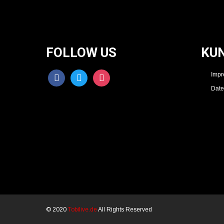
FOLLOW US
KU
facebook
twitter
instagram
Imp
Date
© 2020
Tobilive.de
All Rights Reserved