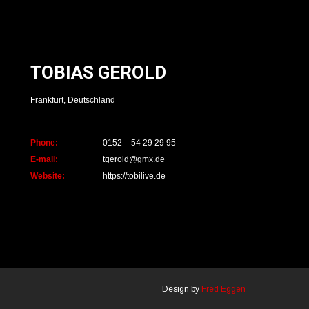
TOBIAS GEROLD
Frankfurt, Deutschland
Phone:
0152 – 54 29 29 95
E-mail:
tgerold@gmx.de
Website:
https://tobilive.de
Design by
Fred Eggen