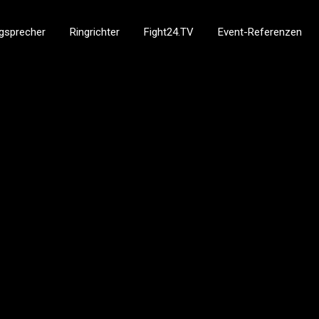
gsprecher
Ringrichter
Fight24.TV
Event-Referenzen