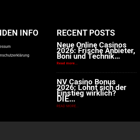
NDEN INFO
RECENT POSTS
Neue Online Casinos
ressum
2026: Frische Anbieter,
Boni und Technik…
nschutzerklärung
Read more...
NV Casino Bonus
2026: Lohnt sich der
Einstieg wirklich?
DIE…
READ MORE...