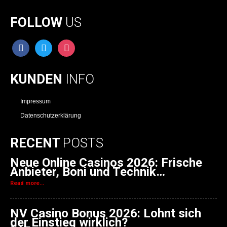
FOLLOW
US
facebook
twitter
instagram
KUNDEN
INFO
Impressum
Datenschutzerklärung
RECENT
POSTS
Neue Online Casinos 2026: Frische
Anbieter, Boni und Technik…
Read more...
NV Casino Bonus 2026: Lohnt sich
der Einstieg wirklich?