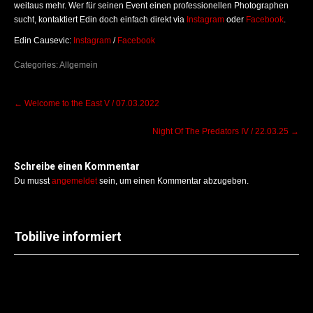
weitaus mehr. Wer für seinen Event einen professionellen Photographen
sucht, kontaktiert Edin doch einfach direkt via
Instagram
oder
Facebook
.
Edin Causevic:
Instagram
/
Facebook
Categories:
Allgemein
Post
←
Welcome to the East V / 07.03.2022
navigation
Night Of The Predators IV / 22.03.25
→
Schreibe einen Kommentar
Du musst
angemeldet
sein, um einen Kommentar abzugeben.
Tobilive informiert