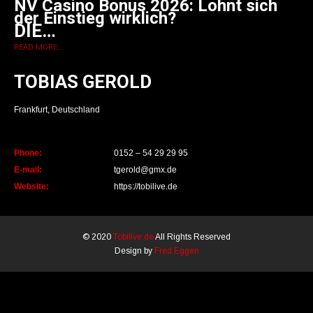
NV Casino Bonus 2026: Lohnt sich
der Einstieg wirklich?
DIE…
READ MORE...
TOBIAS GEROLD
Frankfurt, Deutschland
Phone:
0152 – 54 29 29 95
E-mail:
tgerold@gmx.de
Website:
https://tobilive.de
© 2020
Tobilive.de
All Rights Reserved
Design by
Fred Eggen