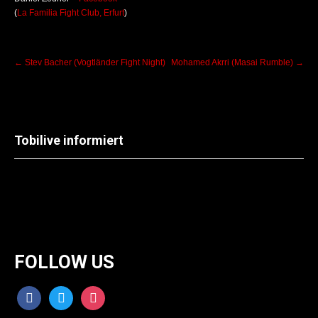
(
La Familia Fight Club, Erfurt
)
Post
←
Stev Bacher (Vogtländer Fight Night)
Mohamed Akrri (Masai Rumble)
→
navigation
Tobilive informiert
FOLLOW US
facebook
twitter
instagram