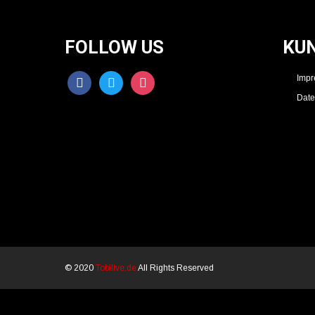
FOLLOW US
KU
facebook
twitter
instagram
Imp
Date
© 2020
Tobilive.de
All Rights Reserved