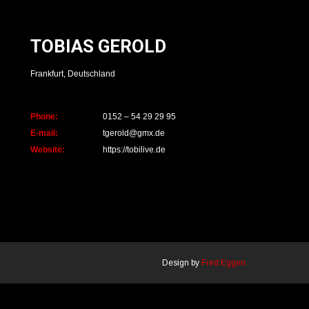
TOBIAS GEROLD
Frankfurt, Deutschland
Phone:
0152 – 54 29 29 95
E-mail:
tgerold@gmx.de
Website:
https://tobilive.de
Design by
Fred Eggen