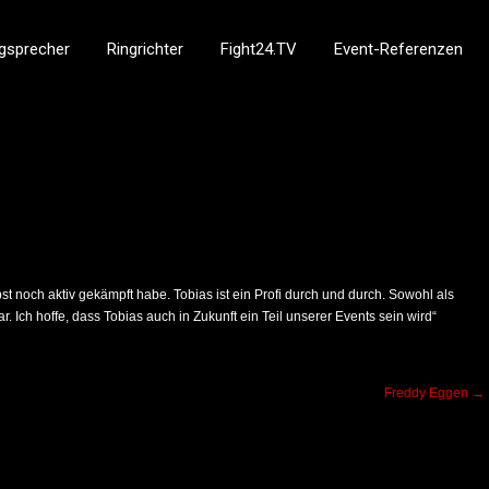
gsprecher
Ringrichter
Fight24.TV
Event-Referenzen
lbst noch aktiv gekämpft habe. Tobias ist ein Profi durch und durch. Sowohl als
 Ich hoffe, dass Tobias auch in Zukunft ein Teil unserer Events sein wird“
Freddy Eggen
→